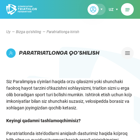
UZ
Uy
Bizga qo'shiling
Paratriatlonga kirish
PARATRIATLONGA QO'SHILISH
Siz Paralimpiya o'yinlari haqida orzu qilasizmi yoki shunchaki
faolroq hayot tarzini o'tkazishni xohlaysizmi, triatlon sizni u erga
olib boradigan sport turi bo'lishi mumkin. Ishtirok etish uchun ko'p
imkoniyatlar bilan siz shunchaki suzasiz, velosipedda borasiz va
xohlagan joyingizdan qochib ketasiz.
Keyingi qadamni tashlamoqchimisiz?
Paratriatlonda iste'dodlarni aniqlash dasturimiz haqida ko'proq
bilib oling va quyidagi tugmani bosish orqali qiziqishingizni