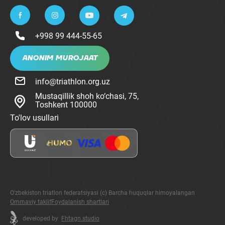
+998 99 444-55-65
ANONIM MUROJAAT
info@triathlon.org.uz
Mustaqillik shoh ko‘chasi, 75,
Toshkent 100000
To'lov usullari
O'zbekiston triatlon federatsiyasi (c) Barcha huquqlar himoyalangan
Ommaviy taklif
Foydalanish shartlari
developed by
Fhtagn.studio