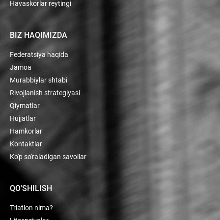
Havaskorlar reytingi
BIZ HAQIMIZDA
Federatsiya haqida
Jamoa
Murabbiylar shtabi
Rivojlanish strategiyasi
Qiymatlar
Hujjatlar
Hamkorlar
Kontaktlar
Ko'p so'raladigan savollar
QO'SHILISH
Triatlon nima?