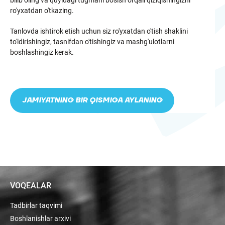
ro'yxatdan o'tkazing.
Tanlovda ishtirok etish uchun siz ro'yxatdan o'tish shaklini
to'ldirishingiz, tasnifdan o'tishingiz va mashg'ulotlarni
boshlashingiz kerak.
JAMIYATNING BIR QISMIGA AYLANING
VOQEALAR
Tadbirlar taqvimi
Boshlanishlar arxivi