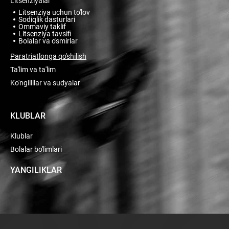
Litsenziyalar
Litsenziya uchun to'lov
Sodiqlik dasturlari
Ommaviy taklif
Litsenziya tavsifi
Bolalar va o'smirlar
Paratriatlonga qo'shilish
Ta'lim va ta'lim
Ko'ngillilar va sudyalar
KLUBLAR
Klublar
Bolalar bo'limlari
YANGILIKLAR