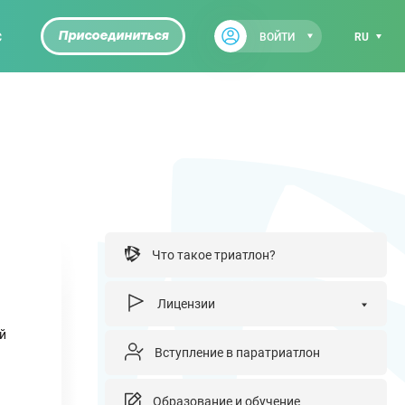
С
Присоединиться
ВОЙТИ
RU
Что такое триатлон?
Лицензии
й
Вступление в паратриатлон
Образование и обучение