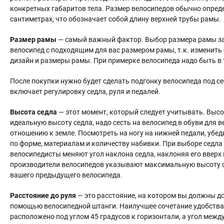
конкретных габаритов тела. Размер велосипедов обычно определяе
сантиметрах, что обозначает собой длину верхней трубы рамы.
Размер рамы
— самый важный фактор. Выбор размера рамы зав
велосипед с подходящим для вас размером рамы, т.к. изменить
дизайн и размеры рамы. При примерке велосипеда надо быть в т
После покупки нужно будет сделать подгонку велосипеда под себ
включает регулировку седла, руля и педалей.
Высота седла
— этот момент, который следует учитывать. Высо
идеальную высоту седла, надо сесть на велосипед в обуви для
отношению к земле. Посмотреть на ногу на нижней педали, убед
по форме, материалам и количеству набивки. При выборе седла 
велосипедисты меняют угол наклона седла, наклоняя его вверх
производители велосипедов указывают максимальную высоту си
вашего предыдущего велосипеда.
Расстояние до руля
— это расстояние, на котором вы должны до
помощью велосипедной штанги. Наилучшее сочетание удобства,
расположено под углом 45 градусов к горизонтали, а угол межд