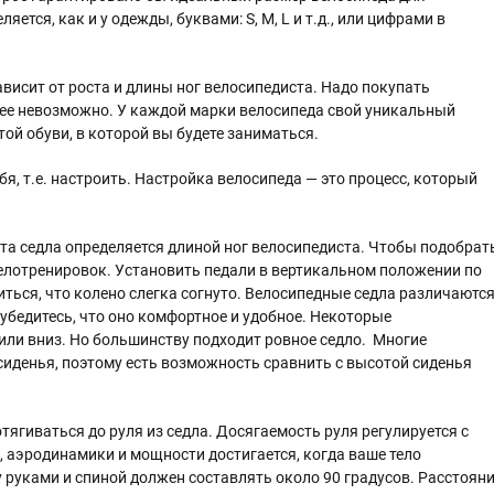
тся, как и у одежды, буквами: S, M, L и т.д., или цифрами в
исит от роста и длины ног велосипедиста. Надо покупать
 ее невозможно. У каждой марки велосипеда свой уникальный
ой обуви, в которой вы будете заниматься.
я, т.е. настроить. Настройка велосипеда — это процесс, который
та седла определяется длиной ног велосипедиста. Чтобы подобрат
 велотренировок. Установить педали в вертикальном положении по
иться, что колено слегка согнуто. Велосипедные седла различаютс
убедитесь, что оно комфортное и удобное. Некоторые
 или вниз. Но большинству подходит ровное седло. Многие
денья, поэтому есть возможность сравнить с высотой сиденья
тягиваться до руля из седла. Досягаемость руля регулируется с
 аэродинамики и мощности достигается, когда ваше тело
у руками и спиной должен составлять около 90 градусов. Расстоян