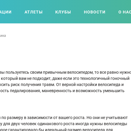
АЦИИ
АТЛЕТЫ
КЛУБЫ
НОВОСТИ
О НА
ника
вы пользуетесь своим привычным велосипедом, то все равно нужн
е, который вам не подходит, даже если это технологичный гоночный
сить риск получения травм. От верной настройки велосипеда и
ность педалирования, маневренность и возможность уменьшить
по размеру в зависимости от вашего роста. Но они не учитывают
у для двух человек одинакового роста иногда нужны велосипеды
торое гарантировало бы идеальный размер велосипеда для